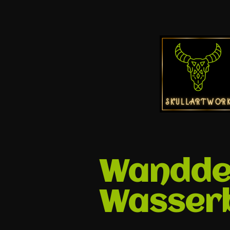
Wanddek
Wasserb