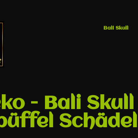
Bali Skull
o - Bali Skull
üffel Schädel